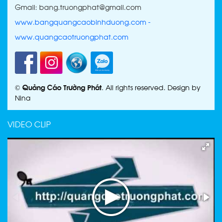
Gmail: bang.truongphat@gmail.com
www.bangquangcaobinhduong.com
-
www.quangcaotruongphat.com
©
Quảng Cáo Trường Phát
. All rights reserved. Design by
Nina
VIDEO CLIP