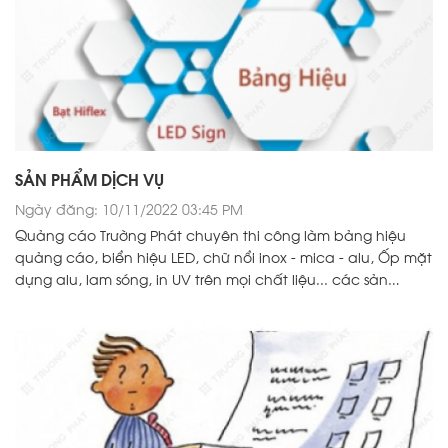
SẢN PHẨM DỊCH VỤ
Ngày đăng: 10/11/2022 03:45 PM
Quảng cáo Trường Phát chuyên thi công làm bảng hiệu
quảng cáo, biển hiệu LED, chữ nổi inox - mica - alu, Ốp mặt
dựng alu, lam sóng, in UV trên mọi chất liệu... các sản
phẩm như hộp đèn, standee hay in uv inox mica...Bình
Dương.