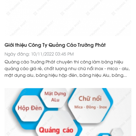
Giới thiệu Công Ty Quảng Cáo Trường Phát
Ngày đăng: 10/11/2022 03:45 PM
Quảng cáo Trường Phát chuyên thi công làm bảng hiệu
quảng cáo giá rẻ, chất lượng như chữ nổi inox - mica - alu,
mặt dựng alu, bảng hiệu hộp đèn, bảng hiệu Alu, bảng
hiệu LED ở Bình Dương, Thủ Dầu Một, Thuận An, Dĩ An, Bến
Cát, Tân Uyên, Phú Giáo, Dầu Tiếng, Đồng Nai, Bình
Phước,...