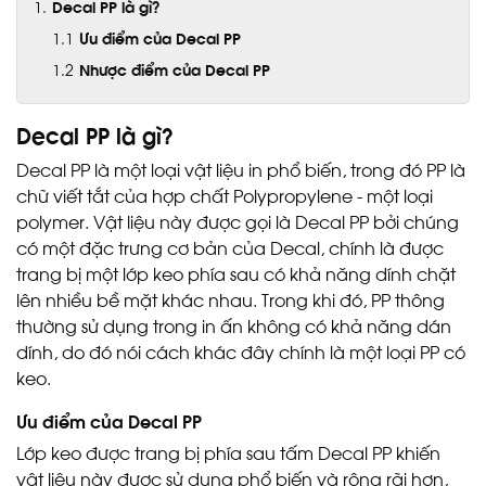
Decal PP là gì?
Ưu điểm của Decal PP
Nhược điểm của Decal PP
Decal PP là gì?
Decal PP là một loại vật liệu in phổ biến, trong đó PP là
chữ viết tắt của hợp chất Polypropylene - một loại
polymer. Vật liệu này được gọi là Decal PP bởi chúng
có một đặc trưng cơ bản của Decal, chính là được
trang bị một lớp keo phía sau có khả năng dính chặt
lên nhiều bề mặt khác nhau. Trong khi đó, PP thông
thường sử dụng trong in ấn không có khả năng dán
dính, do đó nói cách khác đây chính là một loại PP có
keo.
Ưu điểm của Decal PP
Lớp keo được trang bị phía sau tấm Decal PP khiến
vật liệu này được sử dụng phổ biến và rộng rãi hơn,