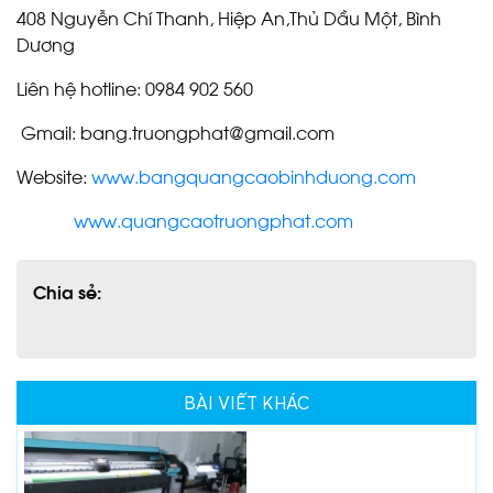
408 Nguyễn Chí Thanh, Hiệp An,Thủ Dầu Một, Bình
Dương
Liên hệ hotline: 0984 902 560
Gmail: bang.truongphat@gmail.com
Website:
www.bangquangcaobinhduong.com
www.quangcaotruongphat.com
Chia sẻ:
BÀI VIẾT KHÁC