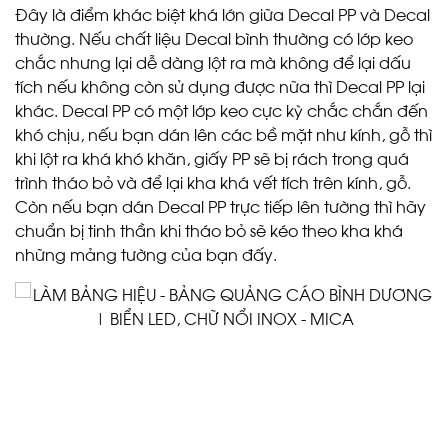
Đây là điểm khác biệt khá lớn giữa Decal PP và Decal
thường. Nếu chất liệu Decal bình thường có lớp keo
chắc nhưng lại dễ dàng lột ra mà không để lại dấu
tích nếu không còn sử dụng được nữa thì Decal PP lại
khác. Decal PP có một lớp keo cực kỳ chắc chắn đến
khó chịu, nếu bạn dán lên các bề mặt như kính, gỗ thì
khi lột ra khá khó khăn, giấy PP sẽ bị rách trong quá
trình tháo bỏ và để lại kha khá vết tích trên kính, gỗ.
Còn nếu bạn dán Decal PP trực tiếp lên tường thì hãy
chuẩn bị tinh thần khi tháo bỏ sẽ kéo theo kha khá
những mảng tường của bạn đấy.