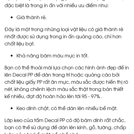
đặc biệt là trong in ấn với nhiều ưu điểm như:
Giá thành rẻ.
Đây là một trong những loại vật liệu có giá thành rẻ
nhất được sử dụng trong in ấn quảng cáo, chỉ hơn
chất liệu bạt.
Khả năng bám màu mực in tốt.
Bạn có thể thoải mái lựa chọn các hình ảnh đẹp để in
lên Decal PP để dán trang trí hoặc quảng cáo bởi
chất liệu giấy PP rất ăn mực, màu sắc được hiển thị rõ
nét, không chênh lệch màu sắc thật trong bản thiết
kế nhiều, đạt độ hoàn hảo lên tới 95 - 97% .
Keo dính chặt, có thể dán lên nhiều bề mặt.
Lớp keo của tấm Decal PP có độ bám dính rất chắc,
bạn có thể sử dụng để dán lên kính, gỗ, tường, chấp