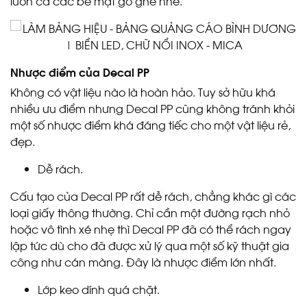
luôn cả các bề mặt gồ ghề nhé.
Nhược điểm của Decal PP
Không có vật liệu nào là hoàn hảo. Tuy sở hữu khá
nhiều ưu điểm nhưng Decal PP cũng không tránh khỏi
một số nhược điểm khá đáng tiếc cho một vật liệu rẻ,
đẹp.
Dễ rách.
Cấu tạo của Decal PP rất dễ rách, chẳng khác gì các
loại giấy thông thường. Chỉ cần một đường rạch nhỏ
hoặc vô tình xé nhẹ thì Decal PP đã có thể rách ngay
lập tức dù cho đã được xử lý qua một số kỹ thuật gia
công như cán màng. Đây là nhược điểm lớn nhất.
Lớp keo dính quá chặt.