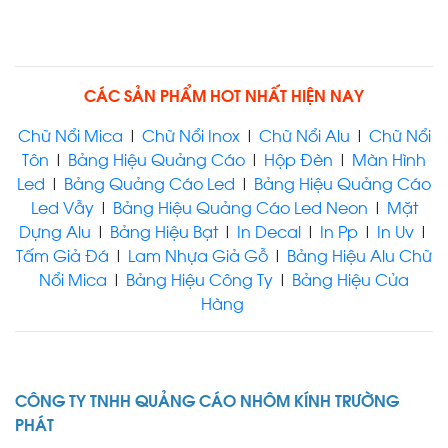
CÁC SẢN PHẨM HOT NHẤT HIỆN NAY
Chữ Nổi Mica
|
Chữ Nổi Inox
|
Chữ Nổi Alu
|
Chữ Nổi
Tôn
|
Bảng Hiệu Quảng Cáo
|
Hộp Đèn
|
Màn Hình
Led
|
Bảng Quảng Cáo Led
|
Bảng Hiệu Quảng Cáo
Led Vẫy
|
Bảng Hiệu Quảng Cáo Led Neon
|
Mặt
Dựng Alu
|
Bảng Hiệu Bạt
|
In Decal
|
In Pp
|
In Uv
|
Tấm Giả Đá
|
Lam Nhựa Giả Gỗ
|
Bảng Hiệu Alu Chữ
Nổi Mica
|
Bảng Hiệu Công Ty
|
Bảng Hiệu Cửa
Hàng
CÔNG TY TNHH QUẢNG CÁO NHÔM KÍNH TRƯỜNG
PHÁT