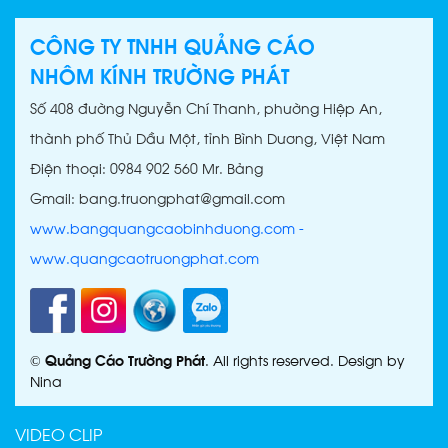
CÔNG TY TNHH QUẢNG CÁO
NHÔM KÍNH TRƯỜNG PHÁT
Số 408 đường Nguyễn Chí Thanh, phường Hiệp An,
thành phố Thủ Dầu Một, tỉnh Bình Dương, Việt Nam
Điện thoại: 0984 902 560 Mr. Bảng
Gmail: bang.truongphat@gmail.com
www.bangquangcaobinhduong.com
-
www.quangcaotruongphat.com
©
Quảng Cáo Trường Phát
. All rights reserved. Design by
Nina
VIDEO CLIP