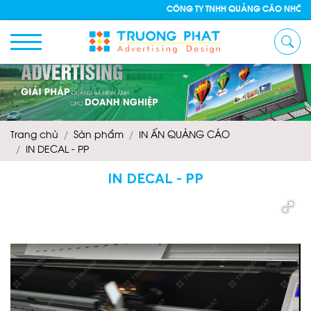
CÔNG TY TNHH QUẢNG CÁO NHÔM KÍNH 
Trang chủ
Sản phẩm
IN ẤN QUẢNG CÁO
IN DECAL - PP
IN DECAL - PP