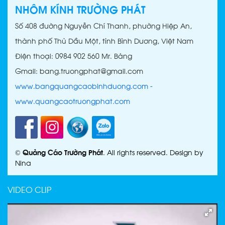
MỘT
NHÔM KÍNH TRƯỜNG PHÁT
Số 408 đường Nguyễn Chí Thanh, phường Hiệp An,
thành phố Thủ Dầu Một, tỉnh Bình Dương, Việt Nam
Điện thoại: 0984 902 560 Mr. Bảng
Gmail: bang.truongphat@gmail.com
CHỮ NỔI INOX BÌNH
DƯƠNG
www.bangquangcaobinhduong.com
-
www.quangcaotruongphat.com
LÀM BẢNG HIỆU CHỮ NỔI
©
Quảng Cáo Trường Phát
. All rights reserved. Design by
INOX - GIA CÔNG CHỮ NỔI
Nina
INOX BÌNH DƯƠNG
VIDEO CLIP