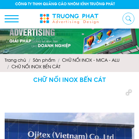
CÔNG TY TNHH QUẢNG CÁO NHÔM KÍNH TRƯỜNG PHÁT
Trang chủ
Sản phẩm
CHỮ NỔI INOX - MICA - ALU
CHỮ NỔI INOX BẾN CÁT
CHỮ NỔI INOX BẾN CÁT