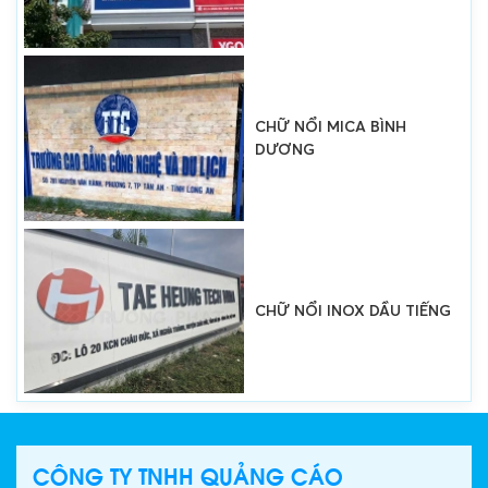
CHỮ NỔI INOX DẦU TIẾNG
CHỮ NỔI INOX TÂN UYÊN
CÔNG TY TNHH QUẢNG CÁO
CHỮ NỔI INOX THỦ DẦU