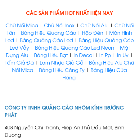
CÁC SẢN PHẨM HOT NHẤT HIỆN NAY
CHỮ NỔI INOX
Chữ Nổi Mica
|
Chữ Nổi Inox
|
Chữ Nổi Alu
|
Chữ Nổi
Tôn
|
Bảng Hiệu Quảng Cáo
|
Hộp Đèn
|
Màn Hình
Led
|
Bảng Quảng Cáo Led
|
Bảng Hiệu Quảng Cáo
Led Vẫy
|
Bảng Hiệu Quảng Cáo Led Neon
|
Mặt
Dựng Alu
|
Bảng Hiệu Bạt
|
In Decal
|
In Pp
|
In Uv
|
Tấm Giả Đá
|
Lam Nhựa Giả Gỗ
|
Bảng Hiệu Alu Chữ
LÀM CHỮ NỔI INOX BẾN
Nổi Mica
|
Bảng Hiệu Công Ty
|
Bảng Hiệu Cửa
CÁT
Hàng
CÔNG TY TNHH QUẢNG CÁO NHÔM KÍNH TRƯỜNG
PHÁT
LÀM CHỮ NỔI INOX THỦ
DẦU MỘT
408 Nguyễn Chí Thanh, Hiệp An,Thủ Dầu Một, Bình
Dương