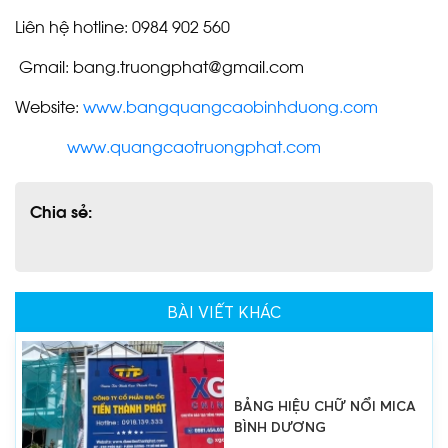
Liên hệ hotline: 0984 902 560
Gmail: bang.truongphat@gmail.com
LÀM BẢNG HIỆU THỦ DẦU
Website:
www.bangquangcaobinhduong.com
MỘT
www.quangcaotruongphat.com
Chia sẻ:
BẢNG HIỆU CHỮ NỔI MICA
BÌNH DƯƠNG
BÀI VIẾT KHÁC
CHỮ NỔI MICA BÌNH
DƯƠNG