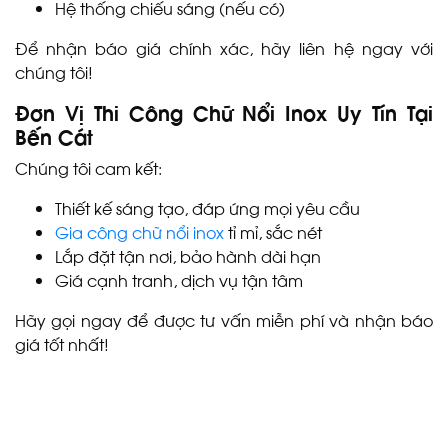
Hệ thống chiếu sáng (nếu có)
Để nhận báo giá chính xác, hãy liên hệ ngay với
chúng tôi!
Đơn Vị Thi Công Chữ Nổi Inox Uy Tín Tại
Bến Cát
Chúng tôi cam kết:
LÀM BẢNG HIỆU CHỮ NỔI
INOX - GIA CÔNG CHỮ NỔI
Thiết kế sáng tạo, đáp ứng mọi yêu cầu
INOX BÌNH DƯƠNG
Gia công chữ nổi inox
tỉ mỉ, sắc nét
Lắp đặt tận nơi, bảo hành dài hạn
Giá cạnh tranh, dịch vụ tận tâm
Hãy gọi ngay để được tư vấn miễn phí và nhận báo
giá tốt nhất!
CHỮ NỔI ALU