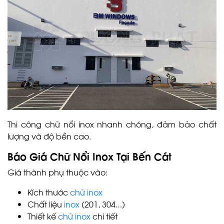
Thi công chữ nổi inox nhanh chóng, đảm bảo chất
lượng và độ bền cao.
Báo Giá Chữ Nổi Inox Tại Bến Cát
Giá thành phụ thuộc vào:
Kích thước
chữ inox
Chất liệu
inox
(201, 304…)
Thiết kế
chữ inox
chi tiết