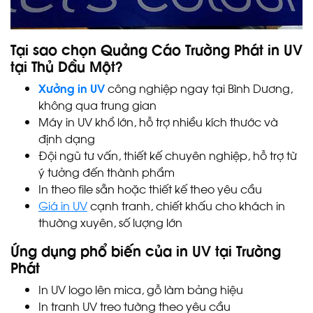
Tại sao chọn Quảng Cáo Trường Phát in UV
tại Thủ Dầu Một?
Xưởng in UV
công nghiệp ngay tại Bình Dương,
không qua trung gian
Máy in UV khổ lớn, hỗ trợ nhiều kích thước và
định dạng
Đội ngũ tư vấn, thiết kế chuyên nghiệp, hỗ trợ từ
ý tưởng đến thành phẩm
In theo file sẵn hoặc thiết kế theo yêu cầu
Giá in UV
cạnh tranh, chiết khấu cho khách in
thường xuyên, số lượng lớn
Ứng dụng phổ biến của in UV tại Trường
Phát
In UV logo lên mica, gỗ làm bảng hiệu
In tranh UV treo tường theo yêu cầu