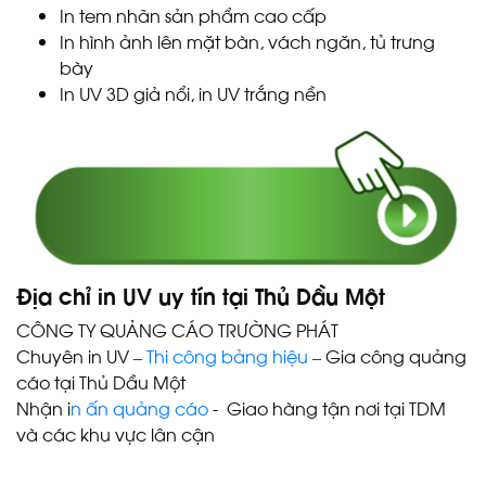
In tem nhãn sản phẩm cao cấp
In hình ảnh lên mặt bàn, vách ngăn, tủ trưng
bày
In UV 3D giả nổi, in UV trắng nền
Địa chỉ in UV uy tín tại Thủ Dầu Một
CÔNG TY QUẢNG CÁO TRƯỜNG PHÁT
Chuyên in UV –
Thi công bảng hiệu
– Gia công quảng
cáo tại Thủ Dầu Một
Nhận i
n ấn quảng cáo
- Giao hàng tận nơi tại TDM
IN UV TÂN UYÊN | IN ẤN
và các khu vực lân cận
QUẢNG CÁO | BẠT HIFLEX,
DECAL, MICA