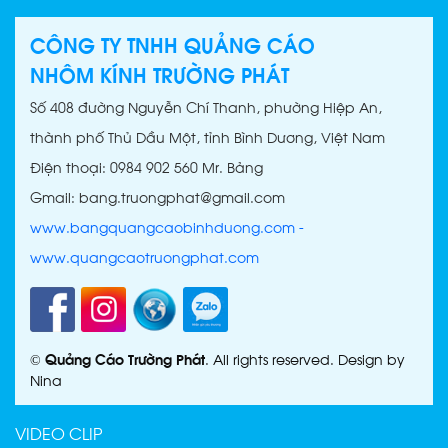
IN UV THUẬN AN | IN MICA -
CÔNG TY TNHH QUẢNG CÁO
IN TRÊN GỖ - INOX - ALU |
NHÔM KÍNH TRƯỜNG PHÁT
IN BẠT UV
Số 408 đường Nguyễn Chí Thanh, phường Hiệp An,
thành phố Thủ Dầu Một, tỉnh Bình Dương, Việt Nam
Điện thoại: 0984 902 560 Mr. Bảng
Gmail: bang.truongphat@gmail.com
IN UV BÌNH DƯƠNG
www.bangquangcaobinhduong.com
-
www.quangcaotruongphat.com
©
Quảng Cáo Trường Phát
. All rights reserved. Design by
IN UV PHÚ GIÁO | IN ẤN
Nina
QUẢNG CÁO BÌNH DƯƠNG
VIDEO CLIP