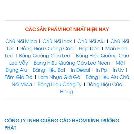
CÁC SẢN PHẨM HOT NHẤT HIỆN NAY
IN UV THUẬN AN | IN MICA -
IN TRÊN GỖ - INOX - ALU |
Chữ Nổi Mica
|
Chữ Nổi Inox
|
Chữ Nổi Alu
|
Chữ Nổi
IN BẠT UV
Tôn
|
Bảng Hiệu Quảng Cáo
|
Hộp Đèn
|
Màn Hình
Led
|
Bảng Quảng Cáo Led
|
Bảng Hiệu Quảng Cáo
Led Vẫy
|
Bảng Hiệu Quảng Cáo Led Neon
|
Mặt
Dựng Alu
|
Bảng Hiệu Bạt
|
In Decal
|
In Pp
|
In Uv
|
Tấm Giả Đá
|
Lam Nhựa Giả Gỗ
|
Bảng Hiệu Alu Chữ
Nổi Mica
|
Bảng Hiệu Công Ty
|
Bảng Hiệu Cửa
IN UV BÌNH DƯƠNG
Hàng
CÔNG TY TNHH QUẢNG CÁO NHÔM KÍNH TRƯỜNG
PHÁT
IN UV PHÚ GIÁO | IN ẤN