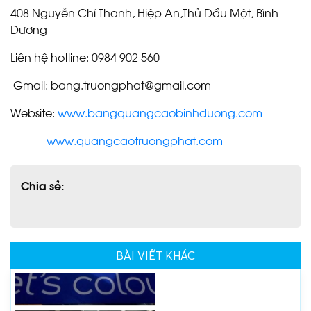
QUẢNG CÁO BÌNH DƯƠNG
408 Nguyễn Chí Thanh, Hiệp An,Thủ Dầu Một, Bình
Dương
Liên hệ hotline: 0984 902 560
Gmail: bang.truongphat@gmail.com
IN UV BÀU BÀNG | IN ẤN
Website:
www.bangquangcaobinhduong.com
QUẢNG CÁO
www.quangcaotruongphat.com
Chia sẻ:
IN UV DẦU TIẾNG | IN BẠT
HIFLEX - DECAL | IN ALU -
INOX - MICA
BÀI VIẾT KHÁC