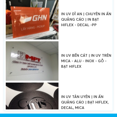
IN UV DĨ AN | CHUYÊN IN ẤN
QUẢNG CÁO | IN BẠT
HIFLEX - DECAL -PP
IN UV BẾN CÁT | IN UV TRÊN
MICA - ALU - INOX - GỖ -
BẠT HIFLEX
IN UV TÂN UYÊN | IN ẤN
QUẢNG CÁO | BẠT HIFLEX,
DECAL, MICA