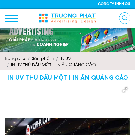
CÔNG TY TNHH QUẢNG CÁO N
Trang chủ
Sản phẩm
IN UV
IN UV THỦ DẦU MỘT | IN ẤN QUẢNG CÁO
IN UV THỦ DẦU MỘT | IN ẤN QUẢNG CÁO