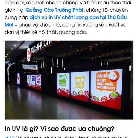
hiện đại, sắc nét, nhanh chóng và bền màu theo thời
gian. Tại
Quảng Cáo Trường Phát
, chúng tôi chuyên
cung cấp
dịch vụ in UV chất lượng cao tại Thủ Dầu
Một
– phục vụ khách lẻ, công ty, xưởng sản xuất và
đơn vị thiết kế nội thất, quảng cáo.
In UV là gì? Vì sao được ưa chuộng?
In UV
là phương pháp in kỹ thuật số, sử dụng mực in