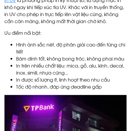
khô ngay khi tiếp xúc tia UV. Khác với in truyền thống,
in UV cho phép in trực tiếp lên vật liệu cứng, không
cần cán màng, không mất thời gian chờ khô.
Ưu điểm nổi bật:
Hình ảnh sắc nét, độ phân giải cao đến từng chi
tiết
Bám dính tốt, không bong tróc, không phai màu
In trên nhiều chất liệu: mica, gỗ, alu, kính, decal,
inox, simili, nhựa cứng...
In được số lượng ít, linh hoạt theo nhu cầu
Tốc độ nhanh, đáp ứng deadline gấp