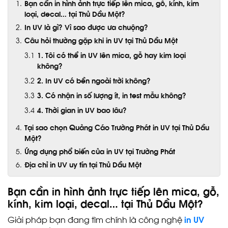
Bạn cần in hình ảnh trực tiếp lên mica, gỗ, kính, kim
loại, decal… tại Thủ Dầu Một?
In UV là gì? Vì sao được ưa chuộng?
Câu hỏi thường gặp khi in UV tại Thủ Dầu Một
1. Tôi có thể in UV lên mica, gỗ hay kim loại
không?
2. In UV có bền ngoài trời không?
3. Có nhận in số lượng ít, in test mẫu không?
4. Thời gian in UV bao lâu?
Tại sao chọn Quảng Cáo Trường Phát in UV tại Thủ Dầu
Một?
Ứng dụng phổ biến của in UV tại Trường Phát
Địa chỉ in UV uy tín tại Thủ Dầu Một
Bạn cần in hình ảnh trực tiếp lên mica, gỗ,
kính, kim loại, decal… tại Thủ Dầu Một?
Giải pháp bạn đang tìm chính là công nghệ
in UV