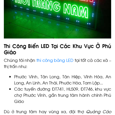
Thi Công Biển LED Tại Các Khu Vực Ở Phú
Giáo
Chúng tôi nhận
thi công bảng LED
tại tất cả các xã –
thị trấn như:
Phước Vĩnh, Tân Long, Tân Hiệp, Vĩnh Hòa, An
Long, An Linh, An Thái, Phước Hòa, Tam Lập...
Các tuyến đường ĐT741, HL509, ĐT746, khu vực
chợ Phước Vĩnh, gần trung tâm hành chính Phú
Giáo
Dù ở trung tâm hay vùng xa, đội thợ
Quảng Cáo