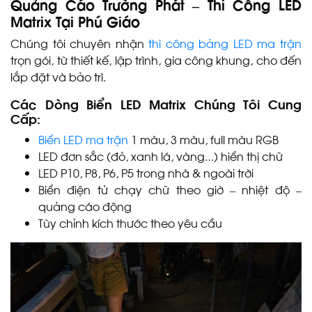
Quảng Cáo Trường Phát – Thi Công LED
Matrix Tại Phú Giáo
Chúng tôi chuyên nhận
thi công bảng LED ma trận
trọn gói, từ thiết kế, lập trình, gia công khung, cho đến
lắp đặt và bảo trì.
Các Dòng Biển LED Matrix Chúng Tôi Cung
Cấp:
Biển LED ma trận
1 màu, 3 màu, full màu RGB
LED đơn sắc (đỏ, xanh lá, vàng…) hiển thị chữ
LED P10, P8, P6, P5 trong nhà & ngoài trời
Biển điện tử chạy chữ theo giờ – nhiệt độ –
quảng cáo động
Tùy chỉnh kích thước theo yêu cầu