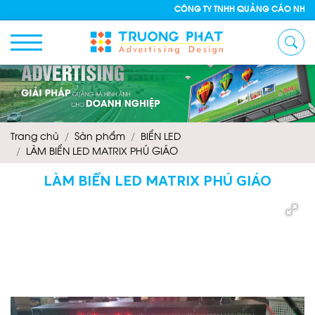
CÔNG TY TNHH QUẢNG CÁO NHÔM KÍNH TRƯỜ
Trang chủ
Sản phẩm
BIỂN LED
LÀM BIỂN LED MATRIX PHÚ GIÁO
LÀM BIỂN LED MATRIX PHÚ GIÁO