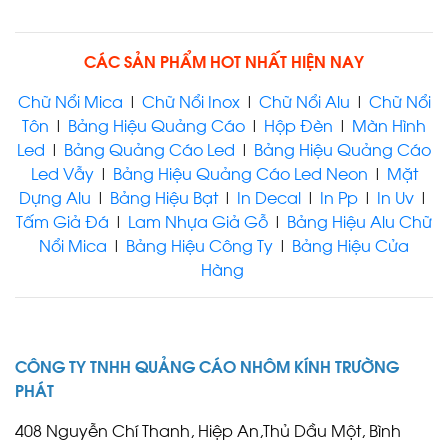
CÁC SẢN PHẨM HOT NHẤT HIỆN NAY
LED MA TRẬN DĨ AN
Chữ Nổi Mica
|
Chữ Nổi Inox
|
Chữ Nổi Alu
|
Chữ Nổi
Tôn
|
Bảng Hiệu Quảng Cáo
|
Hộp Đèn
|
Màn Hình
Led
|
Bảng Quảng Cáo Led
|
Bảng Hiệu Quảng Cáo
Led Vẫy
|
Bảng Hiệu Quảng Cáo Led Neon
|
Mặt
Dựng Alu
|
Bảng Hiệu Bạt
|
In Decal
|
In Pp
|
In Uv
|
Tấm Giả Đá
|
Lam Nhựa Giả Gỗ
|
Bảng Hiệu Alu Chữ
Nổi Mica
|
Bảng Hiệu Công Ty
|
Bảng Hiệu Cửa
LED MA TRẬN BẾN CÁT
Hàng
CÔNG TY TNHH QUẢNG CÁO NHÔM KÍNH TRƯỜNG
PHÁT
LÀM BIỂN LED MATRIX BÀU
BÀNG | MÀN HÌNH LED
408 Nguyễn Chí Thanh, Hiệp An,Thủ Dầu Một, Bình
QUẢNG CÁO