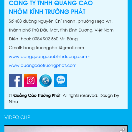
CÔNG TY TNHH QUẢNG CÁO
LED MATRIX BÌNH DƯƠNG
NHÔM KÍNH TRƯỜNG PHÁT
Số 408 đường Nguyễn Chí Thanh, phường Hiệp An,
thành phố Thủ Dầu Một, tỉnh Bình Dương, Việt Nam
Điện thoại: 0984 902 560 Mr. Bảng
Gmail: bang.truongphat@gmail.com
LED MA TRẬN PHÚ GIÁO
www.bangquangcaobinhduong.com
-
www.quangcaotruongphat.com
©
Quảng Cáo Trường Phát
. All rights reserved. Design by
LED MA TRẬN BÀU BÀNG
Nina
VIDEO CLIP