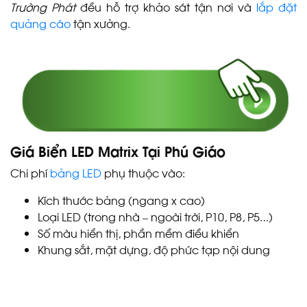
Trường Phát
đều hỗ trợ khảo sát tận nơi và
lắp đặt
quảng cáo
tận xưởng.
Giá Biển LED Matrix Tại Phú Giáo
Chi phí
bảng LED
phụ thuộc vào:
Kích thước bảng (ngang x cao)
Loại LED (trong nhà – ngoài trời, P10, P8, P5…)
Số màu hiển thị, phần mềm điều khiển
Khung sắt, mặt dựng, độ phức tạp nội dung
LED MA TRẬN DẦU TIẾNG