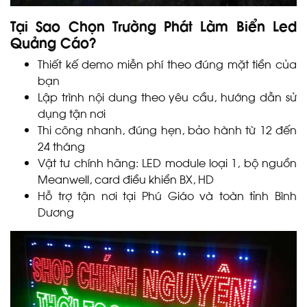
Tại Sao Chọn Trường Phát Làm Biển Led
Quảng Cáo?
Thiết kế demo miễn phí theo đúng mặt tiền của
bạn
Lập trình nội dung theo yêu cầu, hướng dẫn sử
dụng tận nơi
Thi công nhanh, đúng hẹn, bảo hành từ 12 đến
24 tháng
Vật tư chính hãng: LED module loại 1, bộ nguồn
Meanwell, card điều khiển BX, HD
Hỗ trợ tận nơi tại Phú Giáo và toàn tỉnh Bình
Dương