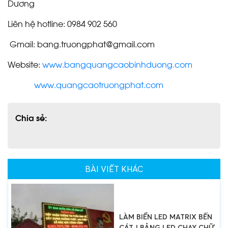
Dương
Liên hệ hotline: 0984 902 560
Gmail: bang.truongphat@gmail.com
LÀM BIỂN LED MATRIX DẦU
TIẾNG | BẢNG HIỆU QUẢNG
Website:
www.bangquangcaobinhduong.com
CÁO
www.quangcaotruongphat.com
Chia sẻ:
BIỂN LED MATRIX DĨ AN |
LED ĐIỆN TỬ | BẢNG MA
TRẬN
BÀI VIẾT KHÁC
LÀM BIỂN LED MATRIX BẾN
CÁT | BẢNG LED CHẠY CHỮ