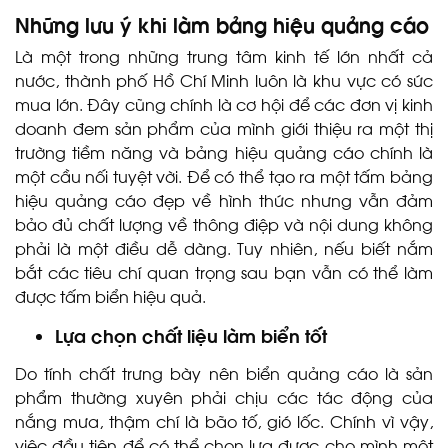
Những lưu ý khi làm bảng hiệu quảng cáo
Là một trong những trung tâm kinh tế lớn nhất cả
nước, thành phố Hồ Chí Minh luôn là khu vực có sức
mua lớn. Đây cũng chính là cơ hội để các đơn vị kinh
doanh đem sản phẩm của mình giới thiệu ra một thị
trường tiềm năng và bảng hiệu quảng cáo chính là
một cầu nối tuyệt vời. Để có thể tạo ra một tấm bảng
hiệu quảng cáo đẹp về hình thức nhưng vẫn đảm
bảo đủ chất lượng về thông điệp và nội dung không
phải là một điều dễ dàng. Tuy nhiên, nếu biết nắm
bắt các tiêu chí quan trọng sau bạn vẫn có thể làm
được tấm biển hiệu quả.
Lựa chọn chất liệu làm biển tốt
Do tính chất trưng bày nên biển quảng cáo là sản
phẩm thường xuyên phải chịu các tác động của
nắng mưa, thậm chí là bão tố, gió lốc. Chính vì vậy,
việc đầu tiên để có thể chọn lựa được cho mình một