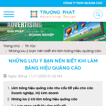
CÔNG TY TNHH QUẢNG CÁO NHÔM 
Trang chủ
Tin tức
Những lưu ý bạn nên biết khi làm bảng hiệu quảng cáo
NHỮNG LƯU Ý BẠN NÊN BIẾT KHI LÀM
BẢNG HIỆU QUẢNG CÁO
Ngày đăng: 11/11/2022 01:42 PM
Làm bảng hiệu quảng cáo nhu cầu tất yếu cho các
Doanh nghiệp, Hộ kinh doanh
Những lưu ý khi làm bảng hiệu quảng cáo
Lựa chọn chất liệu làm biển tốt