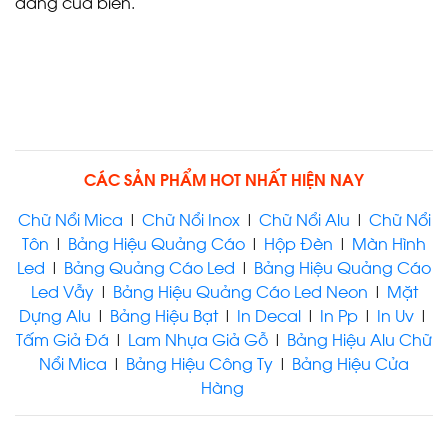
dáng của biển.
CÁC SẢN PHẨM HOT NHẤT HIỆN NAY
Chữ Nổi Mica
|
Chữ Nổi Inox
|
Chữ Nổi Alu
|
Chữ Nổi
Tôn
|
Bảng Hiệu Quảng Cáo
|
Hộp Đèn
|
Màn Hình
Led
|
Bảng Quảng Cáo Led
|
Bảng Hiệu Quảng Cáo
Led Vẫy
|
Bảng Hiệu Quảng Cáo Led Neon
|
Mặt
Dựng Alu
|
Bảng Hiệu Bạt
|
In Decal
|
In Pp
|
In Uv
|
Tấm Giả Đá
|
Lam Nhựa Giả Gỗ
|
Bảng Hiệu Alu Chữ
Nổi Mica
|
Bảng Hiệu Công Ty
|
Bảng Hiệu Cửa
Hàng