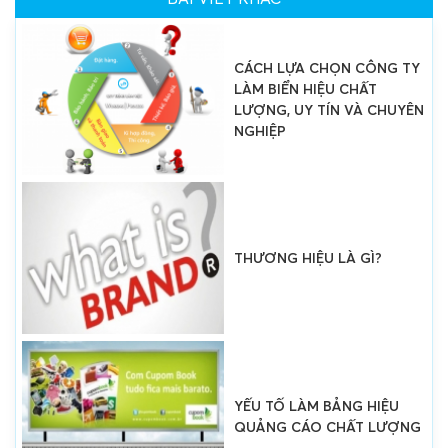
CÁCH LỰA CHỌN CÔNG TY
LÀM BIỂN HIỆU CHẤT
LƯỢNG, UY TÍN VÀ CHUYÊN
NGHIỆP
THƯƠNG HIỆU LÀ GÌ?
YẾU TỐ LÀM BẢNG HIỆU
QUẢNG CÁO CHẤT LƯỢNG