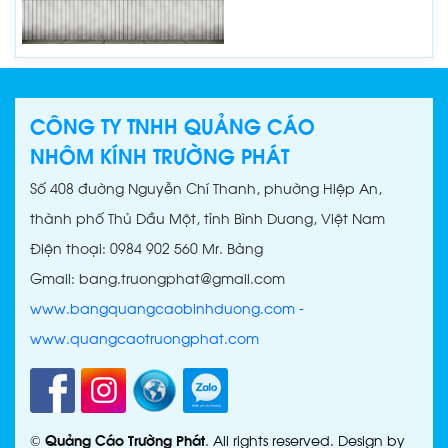
CÔNG TY TNHH QUẢNG CÁO
NHÔM KÍNH TRƯỜNG PHÁT
Số 408 đường Nguyễn Chí Thanh, phường Hiệp An,
thành phố Thủ Dầu Một, tỉnh Bình Dương, Việt Nam
Điện thoại: 0984 902 560 Mr. Bảng
Gmail: bang.truongphat@gmail.com
www.bangquangcaobinhduong.com
-
www.quangcaotruongphat.com
©
Quảng Cáo Trường Phát
. All rights reserved. Design by