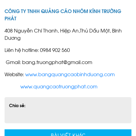
CÔNG TY TNHH QUẢNG CÁO NHÔM KÍNH TRƯỜNG
PHÁT
408 Nguyễn Chí Thanh, Hiệp An,Thủ Dầu Một, Bình
Dương
Liên hệ hotline: 0984 902 560
Gmail: bang.truongphat@gmail.com
Website:
www.bangquangcaobinhduong.com
www.quangcaotruongphat.com
Chia sẻ:
BÀI VIẾT KHÁC