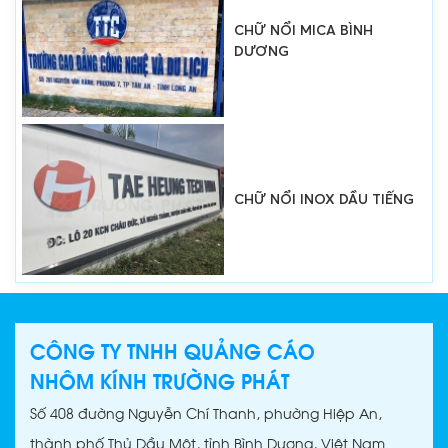
CHỮ NỔI MICA BÌNH
DƯƠNG
CHỮ NỔI INOX DẦU TIẾNG
CÔNG TY TNHH QUẢNG CÁO
CHỮ NỔI INOX BẾN CÁT
NHÔM KÍNH TRƯỜNG PHÁT
Số 408 đường Nguyễn Chí Thanh, phường Hiệp An,
thành phố Thủ Dầu Một, tỉnh Bình Dương, Việt Nam