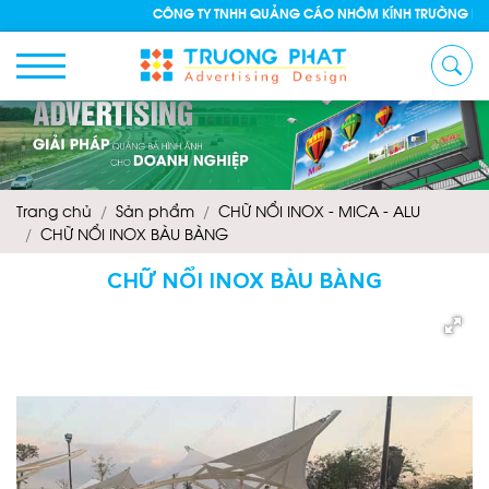
CÔNG TY TNHH QUẢNG CÁO NHÔM KÍNH TRƯỜNG PHÁT
Trang chủ
Sản phẩm
CHỮ NỔI INOX - MICA - ALU
CHỮ NỔI INOX BÀU BÀNG
CHỮ NỔI INOX BÀU BÀNG