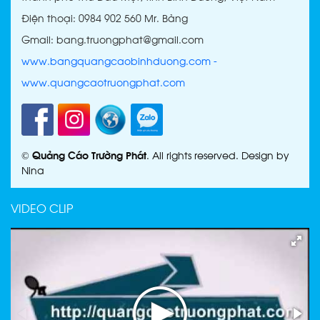
Điện thoại: 0984 902 560 Mr. Bảng
Gmail: bang.truongphat@gmail.com
CHỮ NỔI INOX TÂN UYÊN
www.bangquangcaobinhduong.com
-
www.quangcaotruongphat.com
©
Quảng Cáo Trường Phát
. All rights reserved. Design by
CHỮ NỔI INOX THỦ DẦU
Nina
MỘT
VIDEO CLIP
CHỮ NỔI INOX BÌNH
DƯƠNG