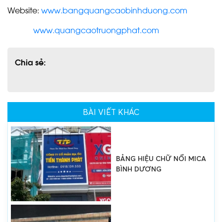
LÀM CHỮ NỔI INOX THỦ
Website:
www.bangquangcaobinhduong.com
DẦU MỘT
www.quangcaotruongphat.com
Chia sẻ:
LÀM BẢNG HIỆU THỦ DẦU
MỘT
BÀI VIẾT KHÁC
BẢNG HIỆU CHỮ NỔI MICA
BÌNH DƯƠNG