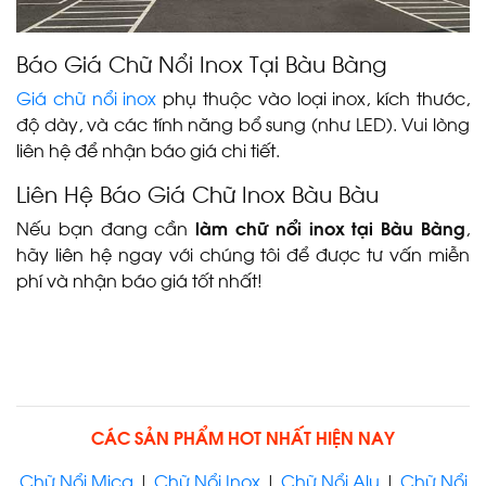
Báo Giá Chữ Nổi Inox Tại Bàu Bàng
Giá chữ nổi inox
phụ thuộc vào loại inox, kích thước,
độ dày, và các tính năng bổ sung (như LED). Vui lòng
liên hệ để nhận báo giá chi tiết.
Liên Hệ Báo Giá Chữ Inox Bàu Bàu
Nếu bạn đang cần
làm chữ nổi inox tại Bàu Bàng
,
hãy liên hệ ngay với chúng tôi để được tư vấn miễn
phí và nhận báo giá tốt nhất!
CHỮ NỔI INOX BÌNH
DƯƠNG
CÁC SẢN PHẨM HOT NHẤT HIỆN NAY
LÀM BẢNG HIỆU CHỮ NỔI
INOX - GIA CÔNG CHỮ NỔI
Chữ Nổi Mica
|
Chữ Nổi Inox
|
Chữ Nổi Alu
|
Chữ Nổi