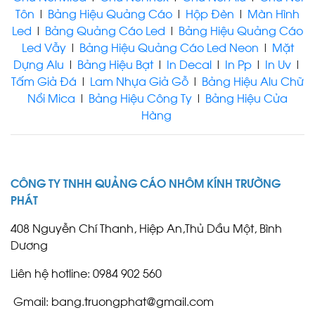
INOX BÌNH DƯƠNG
Tôn
|
Bảng Hiệu Quảng Cáo
|
Hộp Đèn
|
Màn Hình
Led
|
Bảng Quảng Cáo Led
|
Bảng Hiệu Quảng Cáo
Led Vẫy
|
Bảng Hiệu Quảng Cáo Led Neon
|
Mặt
Dựng Alu
|
Bảng Hiệu Bạt
|
In Decal
|
In Pp
|
In Uv
|
Tấm Giả Đá
|
Lam Nhựa Giả Gỗ
|
Bảng Hiệu Alu Chữ
Nổi Mica
|
Bảng Hiệu Công Ty
|
Bảng Hiệu Cửa
CHỮ NỔI ALU
Hàng
CÔNG TY TNHH QUẢNG CÁO NHÔM KÍNH TRƯỜNG
PHÁT
LÀM CHỮ NỔI INOX BẾN
CÁT
408 Nguyễn Chí Thanh, Hiệp An,Thủ Dầu Một, Bình
Dương
Liên hệ hotline: 0984 902 560
Gmail: bang.truongphat@gmail.com