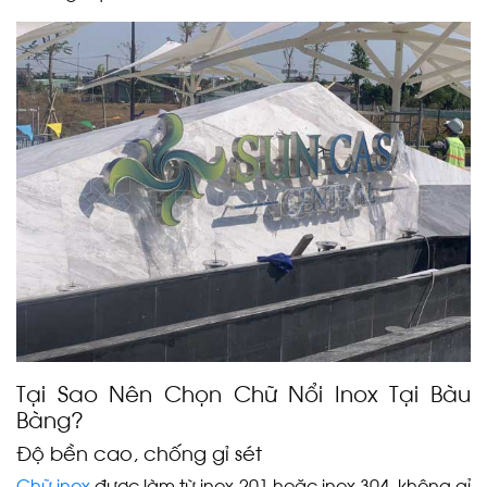
Tại Sao Nên Chọn Chữ Nổi Inox Tại Bàu
Bàng?
Độ bền cao, chống gỉ sét
Chữ inox
được làm từ inox 201 hoặc inox 304, không gỉ