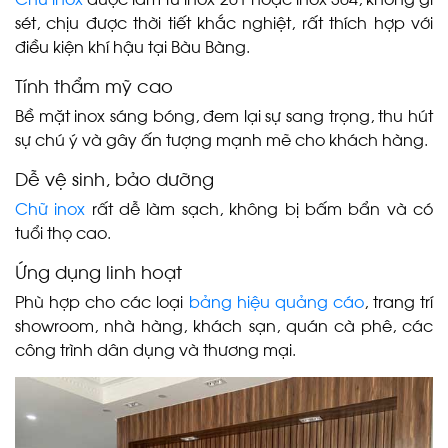
sét, chịu được thời tiết khắc nghiệt, rất thích hợp với
điều kiện khí hậu tại Bàu Bàng.
Tính thẩm mỹ cao
Bề mặt inox sáng bóng, đem lại sự sang trọng, thu hút
sự chú ý và gây ấn tượng mạnh mẽ cho khách hàng.
Dễ vệ sinh, bảo dưỡng
Chữ inox
rất dễ làm sạch, không bị bấm bẩn và có
tuổi thọ cao.
Ứng dụng linh hoạt
Phù hợp cho các loại
bảng hiệu quảng cáo
, trang trí
showroom, nhà hàng, khách sạn, quán cà phê, các
công trình dân dụng và thương mại.