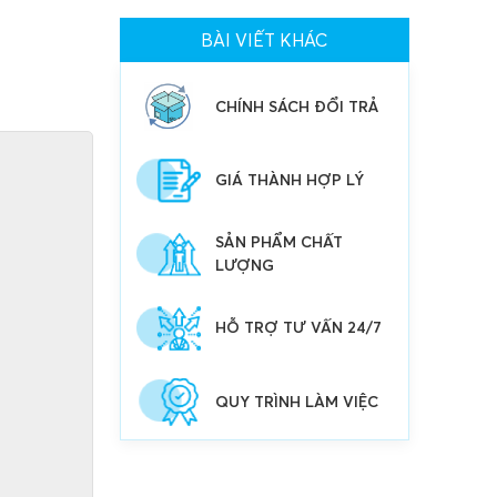
CHÍNH SÁCH BẢO MẬT
BÀI VIẾT KHÁC
CHÍNH SÁCH ĐỔI TRẢ
GIÁ THÀNH HỢP LÝ
SẢN PHẨM CHẤT
LƯỢNG
HỖ TRỢ TƯ VẤN 24/7
QUY TRÌNH LÀM VIỆC
CHÍNH SÁCH QUẢNG
CÁO TRƯỜNG PHÁT