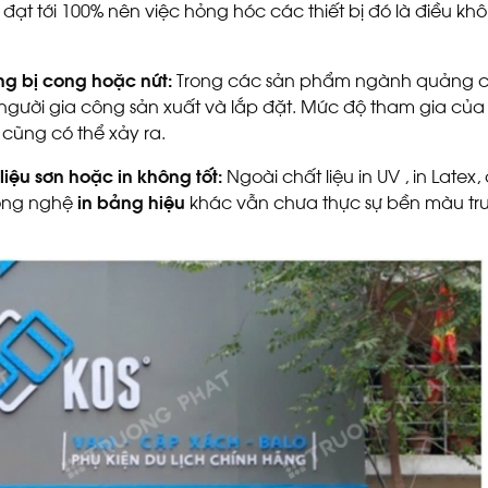
ạt tới 100% nên việc hỏng hóc các thiết bị đó là điều kh
ng bị cong hoặc nứt:
Trong các sản phẩm ngành quảng c
gười gia công sản xuất và lắp đặt. Mức độ tham gia củ
 cũng có thể xảy ra.
liệu sơn hoặc in không tốt:
Ngoài chất liệu in UV , in Latex,
 công nghệ
in bảng hiệu
khác vẫn chưa thực sự bền màu tr