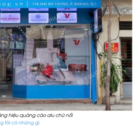
ng hiệu quảng cáo alu chữ nổi
 tôi có những gì.