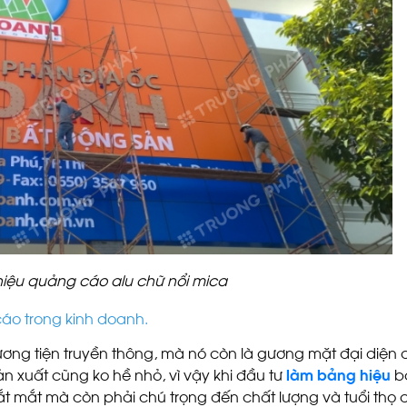
iệu quảng cáo alu chữ nổi mica
áo trong kinh doanh.
ơng tiện truyền thông, mà nó còn là gương mặt đại diện
sản xuất cũng ko hề nhỏ, vì vậy khi đầu tư
làm bảng hiệu
b
ắt mắt mà còn phải chú trọng đến chất lượng và tuổi thọ