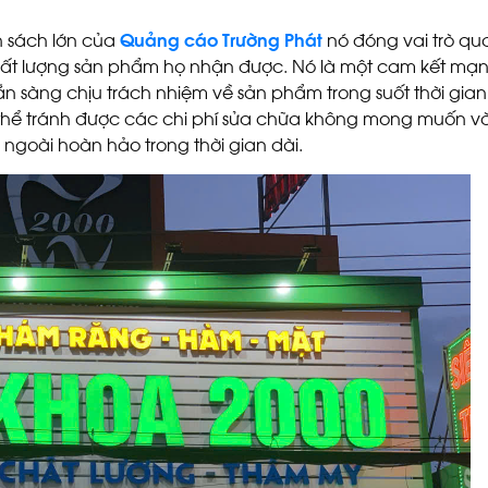
h sách lớn của
Quảng cáo Trường Phát
nó đóng vai trò qua
t lượng sản phẩm họ nhận được. Nó là một cam kết mạn
ẵn sàng chịu trách nhiệm về sản phẩm trong suốt thời gia
thể tránh được các chi phí sửa chữa không mong muốn 
ngoài hoàn hảo trong thời gian dài.