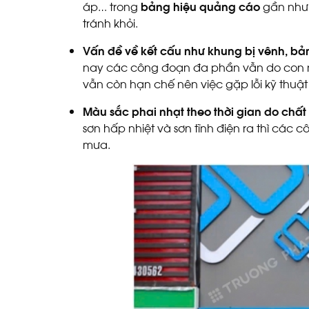
áp… trong
bảng hiệu quảng cáo
gần như đ
tránh khỏi.
Vấn đề về kết cấu như khung bị vênh, bả
nay các công đoạn đa phần vẫn do con n
vẫn còn hạn chế nên việc gặp lỗi kỹ thuật
Màu sắc phai nhạt theo thời gian do chất 
sơn hấp nhiệt và sơn tĩnh điện ra thì các
mưa.