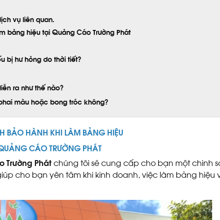
ch vụ liên quan.
m bảng hiệu tại Quảng Cáo Trường Phát
bị hư hỏng do thời tiết?
diễn ra như thế nào?
ị phai màu hoặc bong tróc không?
H BẢO HÀNH KHI LÀM BẢNG HIỆU
QUẢNG CÁO TRƯỜNG PHÁT
 Trường Phát
chúng tôi sẽ cung cấp cho bạn một chinh 
iúp cho bạn yên tâm khi kinh doanh, việc làm bảng hiệu