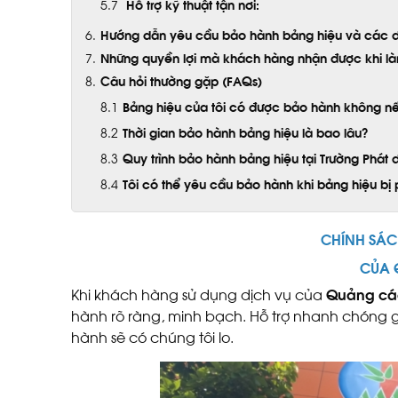
Hỗ trợ kỹ thuật tận nơi:
Hướng dẫn yêu cầu bảo hành bảng hiệu và các dị
Những quyền lợi mà khách hàng nhận được khi là
Câu hỏi thường gặp (FAQs)
Bảng hiệu của tôi có được bảo hành không nếu 
Thời gian bảo hành bảng hiệu là bao lâu?
Quy trình bảo hành bảng hiệu tại Trường Phát 
Tôi có thể yêu cầu bảo hành khi bảng hiệu b
CHÍNH SÁC
CỦA 
Khi khách hàng sử dụng dịch vụ của
Quảng cáo
hành rõ ràng, minh bạch. Hỗ trợ nhanh chóng g
hành sẽ có chúng tôi lo.