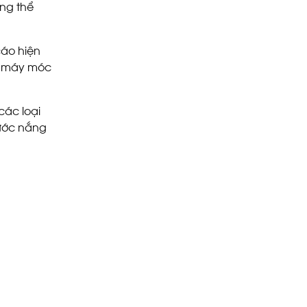
ông thể
áo hiện
a máy móc
 các loại
ước nắng