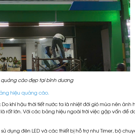
 quảng cáo đẹp tại bình dương
ảng hiệu quảng cáo.
:
Do khí hậu thời tiết nước ta là nhiệt đới gió mùa nên ảnh
là rất lớn. Với các bảng hiệu ngoài trời việc gặp vấn đề do 
.
sử dụng đèn LED và các thiết bị hỗ trợ như Timer, bộ chuy