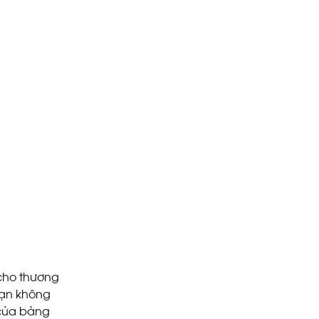
 cho thương
ạn không
 của bảng