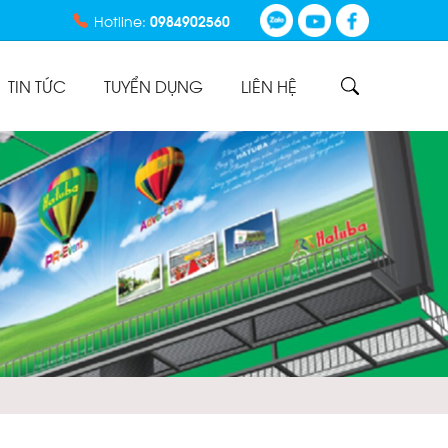
CHÍNH SÁCH ĐỔI TRẢ
Hotline:
0984902560
GIÁ THÀNH HỢP LÝ
TIN TỨC
TUYỂN DỤNG
LIÊN HỆ
SẢN PHẨM CHẤT
LƯỢNG
HỖ TRỢ TƯ VẤN 24/7
QUY TRÌNH LÀM VIỆC
CHÍNH SÁCH QUẢNG
CÁO TRƯỜNG PHÁT
CHÍNH SÁCH VẬN
CHUYỂN- GIAO NHẬN