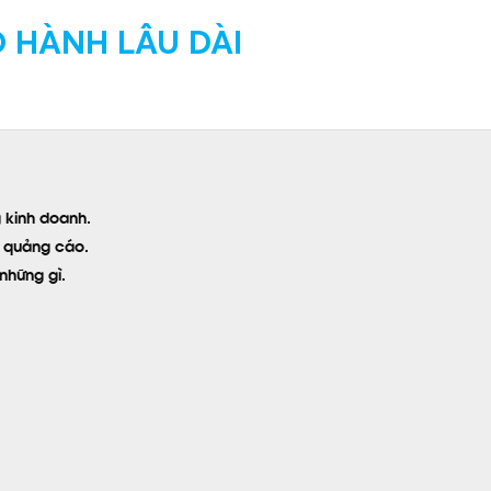
 HÀNH LÂU DÀI
 kinh doanh.
u quảng cáo.
những gì.