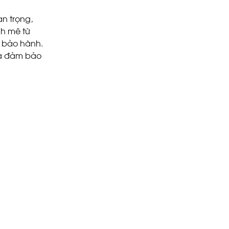
n trọng,
h mẽ từ
n bảo hành.
và đảm bảo